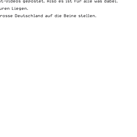
-Videos gepostet. Also es ist für alle was dabei.
uren Liegen.
rosse Deutschland auf die Beine stellen.